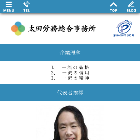
企業理念
1、 一 流 の 品 格
2、 一 流 の 信 用
3、 一 流 の 精 神
代表者挨拶