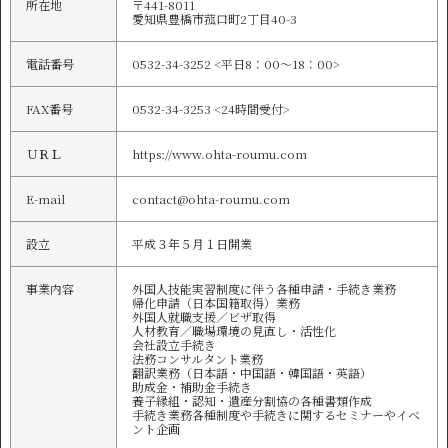
所在地
〒441-8011
愛知県豊橋市菰口町2丁目40-3
電話番号
0532-34-3252 <平日8：00～18：00>
FAX番号
0532-34-3253 <24時間受付>
ＵＲＬ
https://www.ohta-roumu.com
E-mail
contact@ohta-roumu.com
設立
平成３年５月１日開業
事業内容
外国人技能実習制度に伴う各種申請・手続き業務
帰化申請（日本国籍取得）業務
外国人就職支援／ビザ取得
人材教育／職場環境の見直し・活性化
会社設立手続き
法務コンサルタント業務
翻訳業務（日本語・中国語・韓国語・英語）
助成金・補助金手続き
養子縁組・認知・遺産分割協の各種書類作成
手続き業務各種制度や手続きに関するセミナーやイベ
ント企画