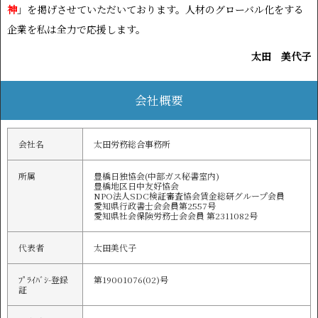
神
」を掲げさせていただいております。人材のグローバル化をする
企業を私は全力で応援します。
太田 美代子
会社概要
会社名
太田労務総合事務所
所属
豊橋日独協会(中部ガス秘書室内)
豊橋地区日中友好協会
NPO法人SDC検証審査協会賃金総研グループ会員
愛知県行政書士会会員第2557号
愛知県社会保険労務士会会員 第2311082号
代表者
太田美代子
ﾌﾟﾗｲﾊﾞｼ-登録
第19001076(02)号
証