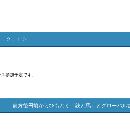
６．２．１０
ース参加予定です。
 ――前方後円墳からひもとく「鉄と馬」とグローバル