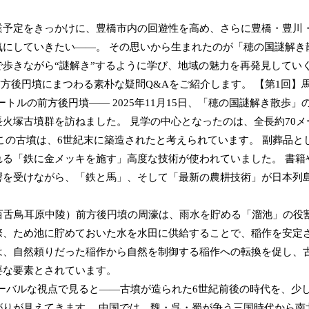
業予定をきっかけに、豊橋市内の回遊性を高め、さらに豊橋・豊川
にしていきたい――。 その思いから生まれたのが「穂の国謎解き
歩きながら“謎解き”するように学び、地域の魅力を再発見してい
前方後円墳にまつわる素朴な疑問Q&Aをご紹介します。 【第1回】
トルの前方後円墳―― 2025年11月15日、「穂の国謎解き散歩」
火塚古墳群を訪ねました。 見学の中心となったのは、全長約70メ
この古墳は、6世紀末に築造されたと考えられています。 副葬品と
る「鉄に金メッキを施す」高度な技術が使われていました。 書籍
響を受けながら、「鉄と馬」、そして「最新の農耕技術」が日本列
百舌鳥耳原中陵）前方後円墳の周濠は、雨水を貯める「溜池」の役
際、ため池に貯めておいた水を水田に供給することで、稲作を安定
は、自然頼りだった稲作から自然を制御する稲作への転換を促し、
要な要素とされています。
ーバルな視点で見ると――古墳が造られた6世紀前後の時代を、少
りが見えてきます。 中国では、魏・呉・蜀が争う三国時代から南