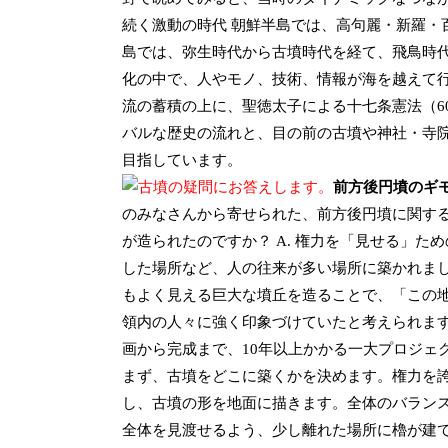
続く激動の時代 朝鮮半島では、高句麗・新羅・
島では、弥生時代から古墳時代を経て、飛鳥時代
化の中で、人やモノ、技術、情報が海を越えて行
流の蓄積の上に、聖徳太子による十七条憲法（6
バルな歴史の流れと、目の前の古墳や神社・寺
目指しています。
前方後円墳のギ
のみなさんから寄せられた、前方後円墳に関する
が造られたのですか？ A. 権力を「見せる」た
した場所など、人の往来が多い場所に築かれまし
もよく見える巨大な墳丘を造ることで、「この
領内の人々に強く印象づけていたと考えられます。
画から完成まで、10年以上かかる一大プロジェ
まず、古墳をどこに築くかを決めます。権力を誇
し、古墳の形を地面に描きます。全体のバランス
全体を見渡せるよう、少し離れた場所に櫓が建て