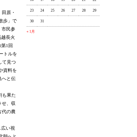
23
24
25
26
27
28
29
・田原・
散歩」で
30
31
く市民参
« 1月
馬越長火
の第1回
ートルを
して見つ
や資料を
島へと伝
割も果た
させ、収
古代の農
し広い視
北朝へと