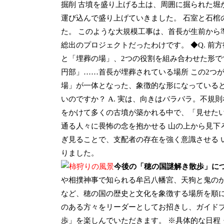
掘削 古墳を盛り上げる土は、周囲に掘られた堀
運び込んで盛り上げていきました。 石室と石棺
た。 このような大規模工事は、首長が生前から
総出のプロジェクトだったわけです。 ◆Q. 前
と「埋葬の場」、2つの役割を組み合わせた形で
円部」……首長が埋葬されている場所 この2つ
場」が一体となった、象徴的な形になっていると
いのですか？ A. 実は、向きはバラバラ。不規
をかけて多くの古墳が築かれる中で、「見せたい
通る人々に畏怖の念を抱かせる 山の上から見下
ぎ見ることで、支配者の存在を強く意識させる 
りました。
今後の「穂の国謎解き散歩」に
や相撲神事で知られる牟呂八幡宮、天狗と鬼の
など、穂の国の歴史と文化を象徴する場所を順に
のある方々をリーダーとしてお招きし、ガイド
歩」を楽しんでいただきます。 ※具体的な日程