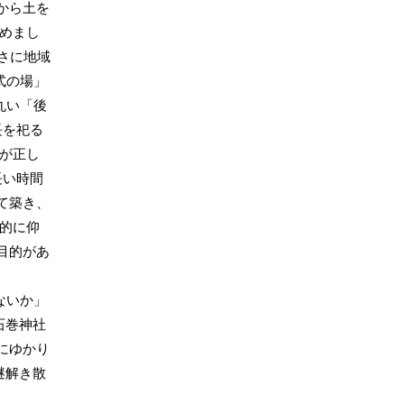
から土を
納めまし
さに地域
式の場」
丸い「後
長を祀る
のが正し
長い時間
て築き、
常的に仰
目的があ
ないか」
石巻神社
にゆかり
謎解き散