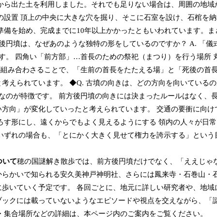
から出た土を利用しました。それでも足りない場合は、周囲の地域
の設置 頂上の中央に大きな穴を掘り、そこに石室を設け、石棺を
準備を始め、完成までに10年以上かかったともいわれています。ま
方後円墳は、なぜあのような独特の形をしているのですか？ A. 「儀
す。 四角い「前方部」…首長のための祭祀（まつり）を行う場所 
が組み合わさることで、「生前の首長をたたえる場」と「死後の首
考えられています。 ◆Q. 古墳の向きは、どの方向を向いている
則なのが特徴です。 前方後円墳の向きには決まったルールはなく、
方向」が変化していったと考えられています。 交通の要衝に向け
ろす形にし、遠くからでもよく見えるようにする 領内の人々が日
いずれの場合も、「とにかく大きく見せて権力を誇示する」という
ついて
穂の国謎解き散歩では、前方後円墳だけでなく、「ええじゃ
からかいで知られる安久美神戸神明社、さらには鳳来寺・石巻山・
歩いていく予定です。 各回ごとに、地元に詳しい研究者や、地域
ブックには載っていないようなエピソードや視点を交えながら、「
・集合場所などの詳細は、本ページ内のご案内をご覧ください。