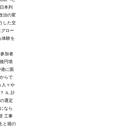
 日本列
政治の変
うした交
にグロー
る体験を
で参加者
方後円墳
や港に面
くからで
う人々や
A. 計
地の選定
らになら
督 工事
土と堀の