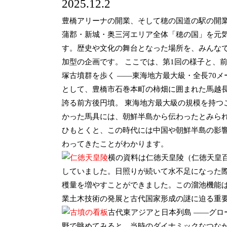
2025.12.2
豊橋アリーナの開業、そして穂の国道の駅の開
蒲郡・新城・奥三河エリア全体「穂の国」を元気
す。歴史や文化の舞台となった場所を、みんなで
加型の企画です。 ここでは、第1回の様子と、
塚古墳群を歩く ――東海地方最大級・全長70メー
として、豊橋市石巻本町の柿畑に囲まれた馬越長
誇る前方後円墳。 東海地方最大級の規模を持つ
かった馬具には、朝鮮半島から伝わったとみられ
ひもとくと、この時代には中国や朝鮮半島の影
わってきたことがわかります。
横の資料は仁徳天皇陵（仁徳天皇
していました。日照りが続いて水不足になった
穫量を増やすことができました。この溜池機能
業土木技術の発展と古代国家形成の謎に迫る重
古代東アジアと日本列島 ――グロ
野で眺めてみると、当時のダイナミックなつなが