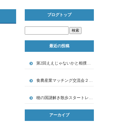
ブログトップ
最近の投稿
第2回ええじゃないかと相撲神事の牟呂八幡宮の謎解き散歩のちらし。
食農産業マッチング交流会２０２６．２．１０
穂の国謎解き散歩スタートレポート ――前方後円墳からひもとく「鉄と馬」とグローバル古代史――
アーカイブ