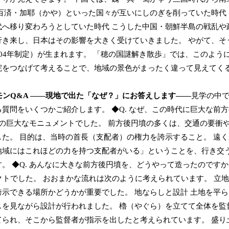
百済・加耶（かや）といった国々が互いにしのぎを削っていた時代
へ移り変わろうとしていた時代 こうした中国・朝鮮半島の戦乱や
き来し、日本はその影響を大きく受けていきました。 やがて、そ
04年制定）が生まれます。 「穂の国謎解き散歩」では、このよう
院をつなげて考えることで、地域の景色がまったく違って見えてく
モンQ&A ――現地で出た「なぜ？」にお答えします――
見学の中
質問をいくつかご紹介します。 ◆Q. なぜ、この時代に巨大な前
めの巨大なモニュメントでした。 前方後円墳の多くは、交通の要衝
た。 目的は、当時の首長（支配者）の権力を誇示すること。 遠
地域にはこれほどの力を持つ支配者がいる」ということを、行き交
 ◆Q. あんなに大きな前方後円墳を、どうやって造ったのですか？ 
クトでした。 おおまかな流れは次のように考えられています。 立
示できる場所かどうかが重要でした。 地ならしと設計 土地を平
を見ながら設計が行われました。 櫓（やぐら）を立てて全体を監
られ、そこから監督者が指示を出したと考えられています。 盛り