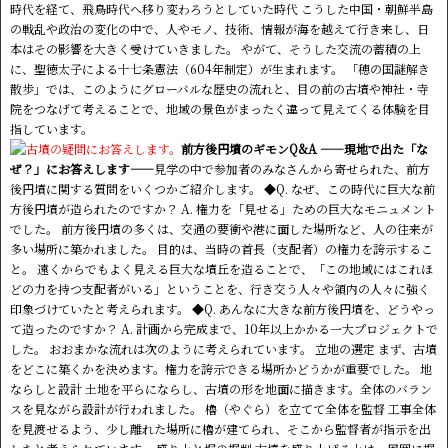
時代を経て、飛鳥時代へ移り変わろうとしていた時代 こうした中国・朝鮮半島
の戦乱や政治の変化の中で、人やモノ、技術、情報が海を越えて行き来し、日
本はその影響を大きく受けていきました。 やがて、そうした交流の蓄積の上
に、聖徳太子による十七条憲法（604年制定）が生まれます。 「穂の国謎解き
散歩」では、このようにグローバルな歴史の流れと、目の前の古墳や神社・寺
院をつなげて考えることで、地域の景色がまったく違って見えてくる体験を目
指しています。
前方後円墳のギモンQ&A ――現地で出た「な
ぜ？」にお答えします――
見学の中で参加者のみなさんから寄せられた、前方
後円墳に関する質問をいくつかご紹介します。 ◆Q. なぜ、この時代に巨大な前
方後円墳が造られたのですか？ A. 権力を「見せる」ための巨大なモニュメント
でした。 前方後円墳の多くは、交通の要衝や港に面した場所など、人の往来が
多い場所に築かれました。 目的は、当時の首長（支配者）の権力を誇示するこ
と。 遠くからでもよく見える巨大な墳丘を造ることで、「この地域にはこれほ
どの力を持つ支配者がいる」ということを、行き交う人々や領内の人々に強く
印象づけていたと考えられます。 ◆Q. あんなに大きな前方後円墳を、どうやっ
て造ったのですか？ A. 計画から完成まで、10年以上かかる一大プロジェクトで
した。 おおまかな流れは次のように考えられています。 立地の選定 まず、古墳
をどこに築くかを決めます。権力を誇示できる場所かどうかが重要でした。 地
ならしと設計 土地を平らにならし、古墳の形を地面に描きます。全体のバラン
スを見ながら設計が行われました。 櫓（やぐら）を立てて全体を監督 工事全体
を見渡せるよう、少し離れた場所に櫓が建てられ、そこから監督者が指示を出