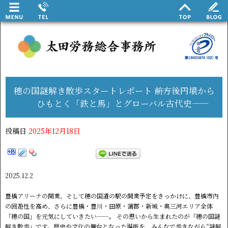
穂の国謎解き散歩スタートレポート ――前方後円墳から
ひもとく「鉄と馬」とグローバル古代史――
投稿日
2025年12月18日
2025.12.2
豊橋アリーナの開業、そして穂の国道の駅の開業予定をきっかけに、豊橋市内
の回遊性を高め、さらに豊橋・豊川・田原・蒲郡・新城・奥三河エリア全体
「穂の国」を元気にしていきたい――。 その思いから生まれたのが「穂の国謎
解き散歩」です。歴史や文化の舞台となった場所を、みんなで歩きながら“謎解