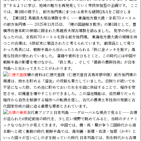
き”するように学び、地域の魅力を再発見していく市民参加型の企画です。 ここ
では、第1回の様子と、前方後円墳にまつわる素朴な疑問Q&Aをご紹介しま
す。 【第1回】馬越長火塚古墳群を歩く ――東海地方最大級・全長70メートル
の前方後円墳―― 2025年11月15日、「穂の国謎解き散歩」の第1回として、豊
橋市石巻本町の柿畑に囲まれた馬越長火塚古墳群を訪ねました。 見学の中心と
なったのは、全長約70メートルを誇る前方後円墳。 東海地方最大級の規模を持
つこの古墳は、6世紀末に築造されたと考えられています。 副葬品として見つ
かった馬具には、朝鮮半島から伝わったとみられる「鉄に金メッキを施す」高
度な技術が使われていました。 書籍や資料をひもとくと、この時代には中国や
朝鮮半島の影響を受けながら、「鉄と馬」、そして「最新の農耕技術」が日本
列島へと伝わってきたことがわかります。
横の資料は仁徳天皇陵（仁徳天皇百舌鳥耳原中陵）前方後円墳の
周濠は、雨水を貯める「溜池」の役割も果たしていました。日照りが続いて水
不足になった際、ため池に貯めておいた水を水田に供給することで、稲作を安
定させ、収穫量を増やすことができました。この溜池機能は、自然頼りだった
稲作から自然を制御する稲作への転換を促し、古代の農業土木技術の発展と古
代国家形成の謎に迫る重要な要素とされています。
古代東アジアと日本列島 ――グローバルな視点で見ると――古墳
が造られた6世紀前後の時代を、少し広い視野で眺めてみると、当時のダイナミ
ックなつながりが見えてきます。 中国では、魏・呉・蜀が争う三国時代から南
北朝へと続く激動の時代 朝鮮半島では、高句麗・新羅・百済・加耶（かや）と
いった国々が互いにしのぎを削っていた時代 日本列島では、弥生時代から古墳