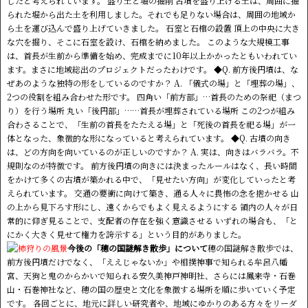
したと考えられています。 盛り土と堀の掘削 古墳を盛り上げる土は、周囲に掘
られた堀から出た土を利用しました。それでも足りない場合は、周囲の地域か
ら土を運び込んで盛り上げていきました。 石室と石棺の設置 頂上の中央に大き
な穴を掘り、そこに石室を設け、石棺を納めました。 このような大規模工事
は、首長が生前から準備を始め、完成までに10年以上かかったともいわれてい
ます。まさに地域総出のプロジェクトだったわけです。 ◆Q. 前方後円墳は、な
ぜあのような独特の形をしているのですか？ A. 「儀式の場」と「埋葬の場」、
2つの役割を組み合わせた形です。 四角い「前方部」…首長のための祭祀（まつ
り）を行う場所 丸い「後円部」……首長が埋葬されている場所 この2つが組み
合わさることで、「生前の首長をたたえる場」と「死後の首長を祀る場」が一
体となった、象徴的な形になっていると考えられています。 ◆Q. 古墳の向き
は、どの方向を向いているのが正しいのですか？ A. 実は、向きはバラバラ。不
規則なのが特徴です。 前方後円墳の向きには決まったルールはなく、長い時間
をかけて多くの古墳が築かれる中で、「見せたい方向」が変化していったと考
えられています。 交通の要衝に向けて築き、通る人々に畏怖の念を抱かせる 山
の上から見下ろす形にし、遠くからでもよく見えるようにする 領内の人々が日
常的に仰ぎ見ることで、支配者の存在を強く意識させる いずれの場合も、「と
にかく大きく見せて権力を誇示する」という目的がありました。
今後の「穂の国謎解き散歩」について
穂の国謎解き散歩では、
前方後円墳だけでなく、「ええじゃないか」や相撲神事で知られる牟呂八幡
宮、天狗と鬼のからかいで知られる安久美神戸神明社、さらには鳳来寺・石巻
山・石巻神社など、穂の国の歴史と文化を象徴する場所を順に歩いていく予定
です。 各回ごとに、地元に詳しい研究者や、地域にゆかりのある方々をリーダ